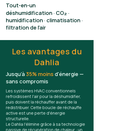
Tout-en-un
₂
déshumidification · CO
·
humidification · climatisation ·
filtration de l'air
Les avantages du
Dahlia
Jusqu’à
35% moins
d'énergie —
sans compromis
Les systèmes HVAC conventionnels
refroidissent l'air pour la déshumidifier,
puis doivent la réchauffer avant de la
redistribuer. Cette boucle de réchauffe
active est une perte d'énergie
structurelle.
Le Dahlia l'élimine grâce à sa technologie
passive de récupération de chaleur : un