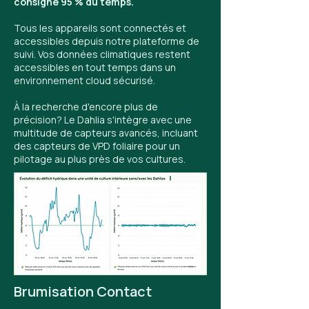
consigne 95 % du temps.
Tous les appareils sont connectés et
accessibles depuis notre plateforme de
suivi. Vos données climatiques restent
accessibles en tout temps dans un
environnement cloud sécurisé.
À la recherche d'encore plus de
précision? Le Dahlia s'intègre avec une
multitude de capteurs avancés, incluant
des capteurs de VPD foliaire pour un
pilotage au plus près de vos cultures.
Brumisation Contact